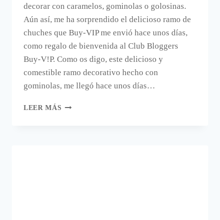
decorar con caramelos, gominolas o golosinas.
Aún así, me ha sorprendido el delicioso ramo de
chuches que Buy-VIP me envió hace unos días,
como regalo de bienvenida al Club Bloggers
Buy-V!P. Como os digo, este delicioso y
comestible ramo decorativo hecho con
gominolas, me llegó hace unos días…
EL
LEER MÁS
DECORATIVO
RAMO
DE
CHUCHES
DE
BUY
VIP.