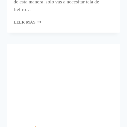
de esta manera, solo vas a necesitar tela de
fieltro…
DECORA
LEER MÁS
LAS
TAZAS
CON
BUFANDAS
DE
FIELTRO.