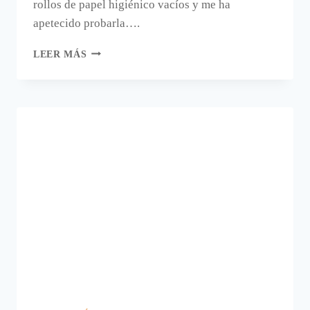
rollos de papel higiénico vacíos y me ha
apetecido probarla….
PORTAFOTOS
LEER MÁS
FÁCILES,
MUY
FÁCILES