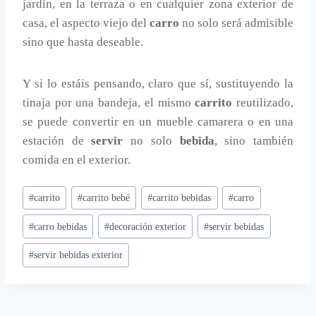
jardín, en la terraza o en cualquier zona exterior de
casa, el aspecto viejo del
carro
no solo será admisible
sino que hasta deseable.
Y si lo estáis pensando, claro que sí, sustituyendo la
tinaja por una bandeja, el mismo
carrito
reutilizado,
se puede convertir en un mueble camarera o en una
estación de
servir
no solo
bebida
, sino también
comida en el exterior.
Etiquetas
#
carrito
#
carrito bebé
#
carrito bebidas
#
carro
de
#
carro bebidas
#
decoración exterior
#
servir bebidas
la
entrada:
#
servir bebidas exterior