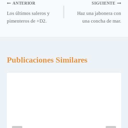
Navegación
ANTERIOR
SIGUIENTE
Los últimos saleros y
Haz una jabonera con
de
pimenteros de +D2.
una concha de mar.
entradas
Publicaciones Similares