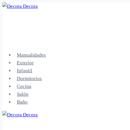
Saltar
al
contenido
Manualidades
Exterior
Infantil
Dormitorios
Cocina
Salón
Baño