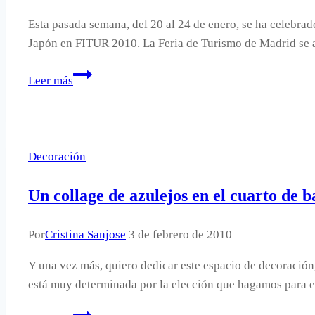
Esta pasada semana, del 20 al 24 de enero, se ha celebr
Japón en FITUR 2010. La Feria de Turismo de Madrid se ab
FITUR
Leer más
2010
y
la
decoración
Decoración
de
ferias.
Un collage de azulejos en el cuarto de b
Por
Cristina Sanjose
3 de febrero de 2010
Y una vez más, quiero dedicar este espacio de decoración,
está muy determinada por la elección que hagamos para e
Un