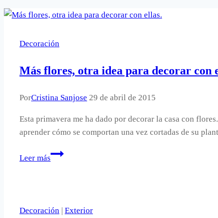
Decoración
Más flores, otra idea para decorar con e
Por
Cristina Sanjose
29 de abril de 2015
Esta primavera me ha dado por decorar la casa con flore
aprender cómo se comportan una vez cortadas de su planta
Más
Leer más
flores,
otra
idea
para
Decoración
|
Exterior