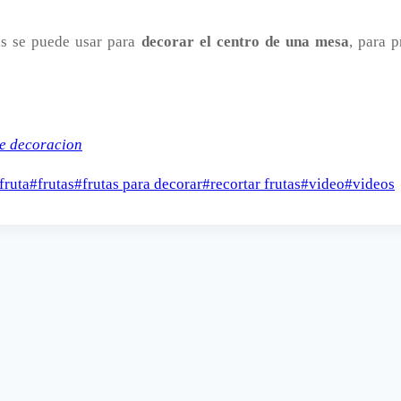
as se puede usar para
decorar el centro de una mesa
, para 
e decoracion
fruta
#
frutas
#
frutas para decorar
#
recortar frutas
#
video
#
videos