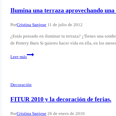
decorar
con
Ilumina una terraza aprovechando una 
ellas.
Por
Cristina Sanjose
11 de julio de 2012
¿Estás pensado en iluminar tu terraza? ¿Tienes una somb
de Pottery Barn Si quieres hacer vida en ella, en los mes
Ilumina
Leer más
una
terraza
aprovechando
una
Decoración
sombrilla.
FITUR 2010 y la decoración de ferias.
Por
Cristina Sanjose
26 de enero de 2010