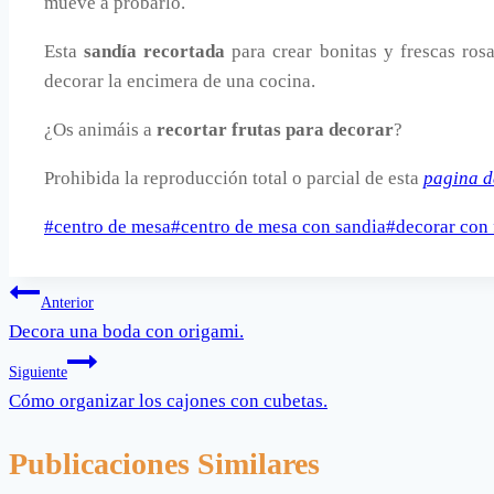
mueve a probarlo.
Esta
sandía recortada
para crear bonitas y frescas ros
decorar la encimera de una cocina.
¿Os animáis a
recortar frutas para decorar
?
Prohibida la reproducción total o parcial de esta
pagina d
Etiquetas
#
centro de mesa
#
centro de mesa con sandia
#
decorar con 
de
la
Navegación
Anterior
entrada:
Decora una boda con origami.
de
Siguiente
entradas
Cómo organizar los cajones con cubetas.
Publicaciones Similares