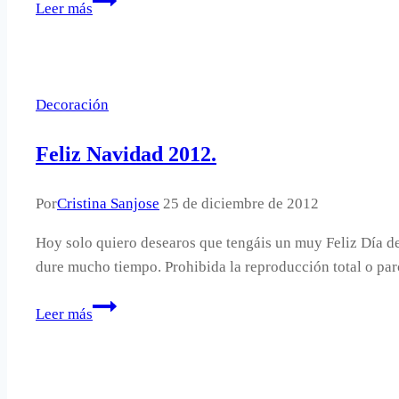
Leer más
collage
de
azulejos
en
Decoración
el
cuarto
Feliz Navidad 2012.
de
baño.
Por
Cristina Sanjose
25 de diciembre de 2012
Hoy solo quiero desearos que tengáis un muy Feliz Día de 
dure mucho tiempo. Prohibida la reproducción total o parc
Feliz
Leer más
Navidad
2012.