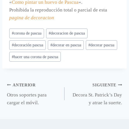
«
Como pintar un huevo de Pascua
«.
Prohibida la reproducción total o parcial de esta
pagina de decoracion
Etiquetas
#
corona de pascua
#
decoracion de pascua
de
#
decoración pascua
#
decorar en pascua
#
decorar pascua
la
entrada:
#
hacer una corona de pascua
Navegación
ANTERIOR
SIGUIENTE
Otros soportes para
Decora St. Patrick’s Day
de
cargar el móvil.
y atrae la suerte.
entradas