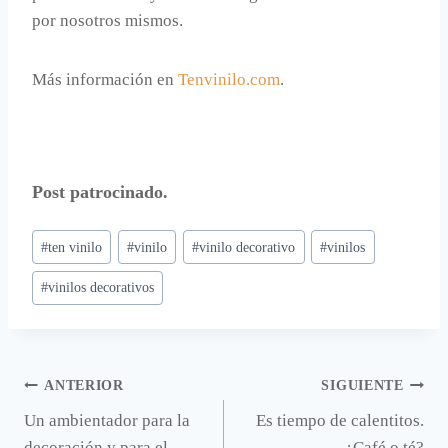
por nosotros mismos.
Más información en
Tenvinilo.com
.
Post patrocinado.
Etiquetas
#
ten vinilo
#
vinilo
#
vinilo decorativo
#
vinilos
de
#
vinilos decorativos
la
entrada:
Navegación
ANTERIOR
SIGUIENTE
Un ambientador para la
Es tiempo de calentitos.
de
decoración y para el
¿Café o té?