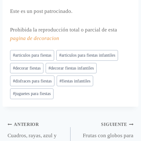
Este es un post patrocinado.
Prohibida la reproducción total o parcial de esta
pagina de decoracion
Etiquetas
#
articulos para fiestas
#
articulos para fiestas infantiles
de
#
decorar fiestas
#
decorar fiestas infantiles
la
entrada:
#
disfraces para fiestas
#
fiestas infantiles
#
juguetes para fiestas
Navegación
ANTERIOR
SIGUIENTE
Cuadros, rayas, azul y
Frutas con globos para
de