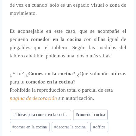
de vez en cuando, solo es un espacio visual o zona de
movimiento.
Es aconsejable en este caso, que se acompañe el
pequeño
comedor en la cocina
con sillas igual de
plegables que el tablero. Según las medidas del
tablero abatible, podemos una, dos o más sillas.
¿Y tú? ¿
Comes en la cocina
? ¿Qué solución utilizas
para tu
comedor en la cocina
?
Prohibida la reproducción total o parcial de esta
pagina de decoración
sin autorización.
Etiquetas
#
4 ideas para comer en la cocina
#
comedor cocina
de
#
comer en la cocina
#
decorar la cocina
#
office
la
entrada: