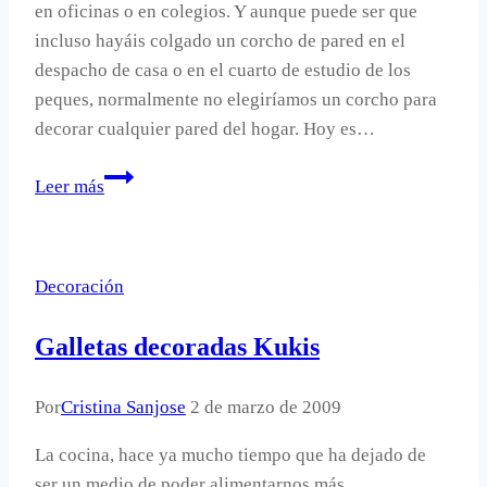
en oficinas o en colegios. Y aunque puede ser que
incluso hayáis colgado un corcho de pared en el
despacho de casa o en el cuarto de estudio de los
peques, normalmente no elegiríamos un corcho para
decorar cualquier pared del hogar. Hoy es…
Corchos
Leer más
para
paredes
que
Decoración
son
prácticos
Galletas decoradas Kukis
y
decoran.
Por
Cristina Sanjose
2 de marzo de 2009
La cocina, hace ya mucho tiempo que ha dejado de
ser un medio de poder alimentarnos más