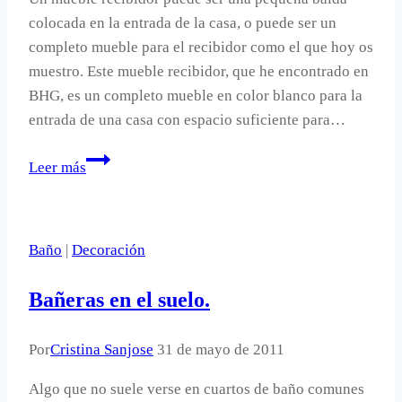
colocada en la entrada de la casa, o puede ser un
completo mueble para el recibidor como el que hoy os
muestro. Este mueble recibidor, que he encontrado en
BHG, es un completo mueble en color blanco para la
entrada de una casa con espacio suficiente para…
Esto
Leer más
sí
es
un
Baño
|
Decoración
mueble
recibidor.
Bañeras en el suelo.
Por
Cristina Sanjose
31 de mayo de 2011
Algo que no suele verse en cuartos de baño comunes