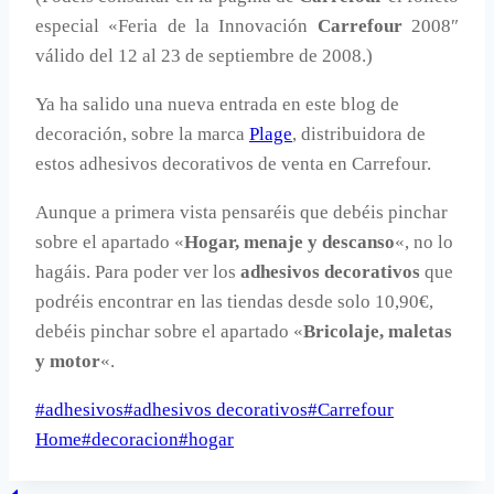
especial «Feria de la Innovación
Carrefour
2008″
válido del 12 al 23 de septiembre de 2008.)
Ya ha salido una nueva entrada en este blog de
decoración, sobre la marca
Plage
, distribuidora de
estos adhesivos decorativos de venta en Carrefour.
Aunque a primera vista pensaréis que debéis pinchar
sobre el apartado «
Hogar, menaje y descanso
«, no lo
hagáis. Para poder ver los
adhesivos decorativos
que
podréis encontrar en las tiendas desde solo 10,90€,
debéis pinchar sobre el apartado «
Bricolaje, maletas
y motor
«.
Etiquetas
#
adhesivos
#
adhesivos decorativos
#
Carrefour
de
Home
#
decoracion
#
hogar
la