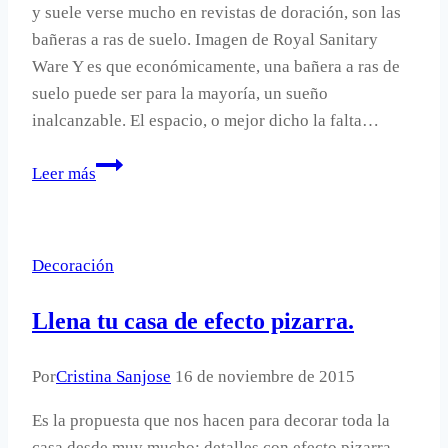
y suele verse mucho en revistas de doración, son las
bañeras a ras de suelo. Imagen de Royal Sanitary
Ware Y es que económicamente, una bañera a ras de
suelo puede ser para la mayoría, un sueño
inalcanzable. El espacio, o mejor dicho la falta…
Bañeras
Leer más
en
el
suelo.
Decoración
Llena tu casa de efecto pizarra.
Por
Cristina Sanjose
16 de noviembre de 2015
Es la propuesta que nos hacen para decorar toda la
casa desde muy mucho; detalles con efecto pizarra