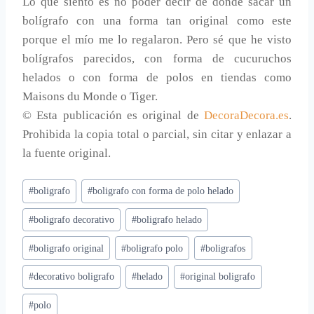
Lo que siento es no poder decir de donde sacar un
bolígrafo con una forma tan original como este
porque el mío me lo regalaron. Pero sé que he visto
bolígrafos parecidos, con forma de cucuruchos
helados o con forma de polos en tiendas como
Maisons du Monde o Tiger.
© Esta publicación es original de
DecoraDecora.es
.
Prohibida la copia total o parcial, sin citar y enlazar a
la fuente original.
Etiquetas
#
boligrafo
#
boligrafo con forma de polo helado
de
#
boligrafo decorativo
#
boligrafo helado
la
entrada:
#
boligrafo original
#
boligrafo polo
#
boligrafos
#
decorativo boligrafo
#
helado
#
original boligrafo
#
polo