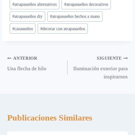
#
atrapasueños alternativos
#
atrapasueños decorativos
la
entrada:
#
atrapasueños diy
#
atrapasueños hechos a mano
#
cazasueños
#
decorar con atrapasueños
Navegación
ANTERIOR
SIGUIENTE
Una flecha de hilo
Iluminación exterior para
de
inspirarnos
entradas
Publicaciones Similares