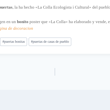
puertas
, la ha hecho «La Colla Ecologista i Cultural» del puebl
gen en un
bonito
poster que «La Colla» ha elaborado y vende, 
gina de decoracion
#
puertas bonitas
#
puertas de casas de pueblo