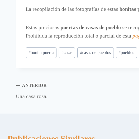
La recopilación de las fotografías de estas
bonitas 
Estas preciosas
puertas de casas de pueblo
se reco
Prohibida la reproducción total o parcial de esta
pa
Etiquetas
#
bonita puerta
#
casas
#
casas de pueblos
#
pueblos
de
la
entrada:
Navegación
ANTERIOR
Una casa rosa.
de
entradas
Publicaciones Similares