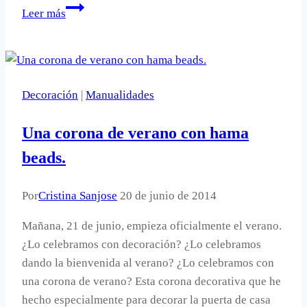
Cómo
Leer más
hacer
un
móvil
de
Decoración
|
Manualidades
mariposas
DIY.
Una corona de verano con hama
beads.
Por
Cristina Sanjose
20 de junio de 2014
Mañana, 21 de junio, empieza oficialmente el verano.
¿Lo celebramos con decoración? ¿Lo celebramos
dando la bienvenida al verano? ¿Lo celebramos con
una corona de verano? Esta corona decorativa que he
hecho especialmente para decorar la puerta de casa