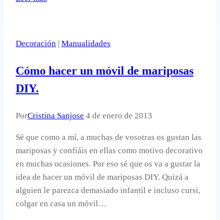
y
cristal,
para
Decoración
|
Manualidades
hacer
un
Cómo hacer un móvil de mariposas
centro
de
DIY.
mesa
en
Por
Cristina Sanjose
4 de enero de 2013
primavera.
Sé que como a mí, a muchas de vosotras os gustan las
mariposas y confiáis en ellas como motivo decorativo
en muchas ocasiones. Por eso sé que os va a gustar la
idea de hacer un móvil de mariposas DIY. Quizá a
alguien le parezca demasiado infantil e incluso cursi,
colgar en casa un móvil…