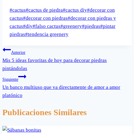
Etiquetas
#
cactus
#
cactus de piedra
#
cactus diy
#
decorar con
de
cactus
#
decorar con piedras
#
decorar con piedras y
la
cactus
#
diy
#
falso cactus
#
greenery
#
piedras
#
pintar
entrada:
piedras
#
tendencia greenery
Navegación
Anterior
Mis 5 ideas favoritas de hoy para decorar piedras
de
pintándolas
entradas
Siguiente
Un banco multiuso que va directamente de amor a amor
platónico
Publicaciones Similares