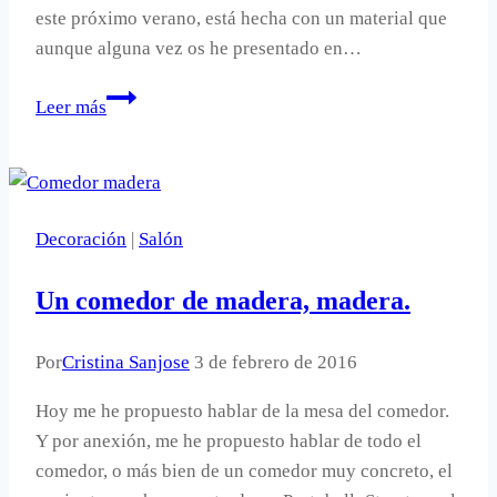
este próximo verano, está hecha con un material que
aunque alguna vez os he presentado en…
Una
Leer más
corona
de
verano
con
Decoración
|
Salón
hama
beads.
Un comedor de madera, madera.
Por
Cristina Sanjose
3 de febrero de 2016
Hoy me he propuesto hablar de la mesa del comedor.
Y por anexión, me he propuesto hablar de todo el
comedor, o más bien de un comedor muy concreto, el