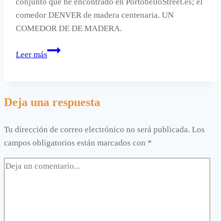
conjunto que he encontrado en PortobelloStreet.es; el
comedor DENVER de madera centenaria. UN
COMEDOR DE DE MADERA.
Un
Leer más
comedor
de
madera,
Deja una respuesta
madera.
Tu dirección de correo electrónico no será publicada.
Los
campos obligatorios están marcados con
*