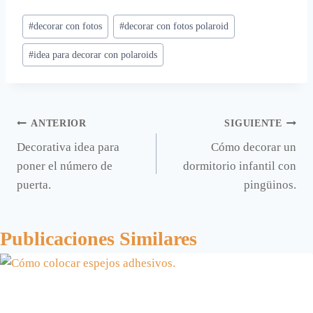
Etiquetas
#
decorar con fotos
#
decorar con fotos polaroid
de
#
idea para decorar con polaroids
la
entrada:
Navegación
ANTERIOR
SIGUIENTE
Decorativa idea para
Cómo decorar un
de
poner el número de
dormitorio infantil con
entradas
puerta.
pingüinos.
Publicaciones Similares