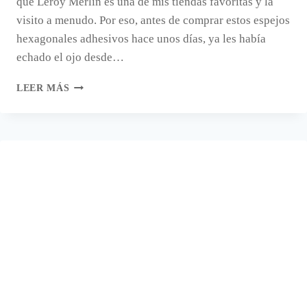
que Leroy Merlin es una de mis tiendas favoritas y la
visito a menudo. Por eso, antes de comprar estos espejos
hexagonales adhesivos hace unos días, ya les había
echado el ojo desde…
CÓMO
LEER MÁS
COLOCAR
ESPEJOS
ADHESIVOS.