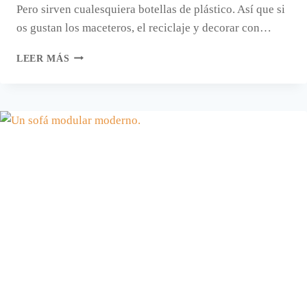
Pero sirven cualesquiera botellas de plástico. Así que si
os gustan los maceteros, el reciclaje y decorar con…
MACETEROS
LEER MÁS
COLGANTES
HECHOS
A
MANO
CON
BOTELLAS
DE
AGUA