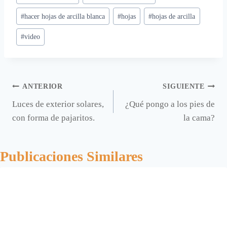
entrada:
#
hacer hojas de arcilla blanca
#
hojas
#
hojas de arcilla
#
video
Navegación
ANTERIOR
SIGUIENTE
Luces de exterior solares,
¿Qué pongo a los pies de
de
con forma de pajaritos.
la cama?
entradas
Publicaciones Similares