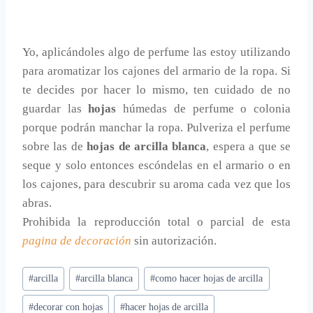
Yo, aplicándoles algo de perfume las estoy utilizando
para aromatizar los cajones del armario de la ropa. Si
te decides por hacer lo mismo, ten cuidado de no
guardar las
hojas
húmedas de perfume o colonia
porque podrán manchar la ropa. Pulveriza el perfume
sobre las de
hojas de arcilla blanca
, espera a que se
seque y solo entonces escóndelas en el armario o en
los cajones, para descubrir su aroma cada vez que los
abras.
Prohibida la reproducción total o parcial de esta
pagina de decoración
sin autorización.
Etiquetas
#
arcilla
#
arcilla blanca
#
como hacer hojas de arcilla
de
#
decorar con hojas
#
hacer hojas de arcilla
la