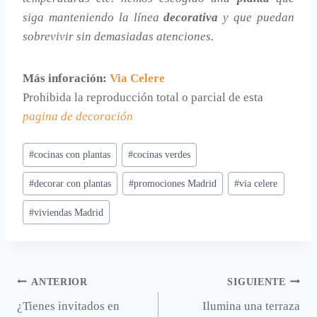
siga manteniendo la línea
decorativa
y que puedan
sobrevivir sin demasiadas atenciones.
Más inforación:
Via Celere
Prohibida la reproducción total o parcial de esta
pagina de decoración
Etiquetas
#
cocinas con plantas
#
cocinas verdes
de
#
decorar con plantas
#
promociones Madrid
#
via celere
la
entrada:
#
viviendas Madrid
Navegación
ANTERIOR
SIGUIENTE
¿Tienes invitados en
Ilumina una terraza
de