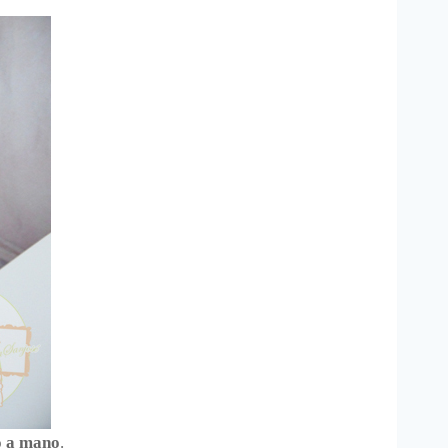
o a mano
.