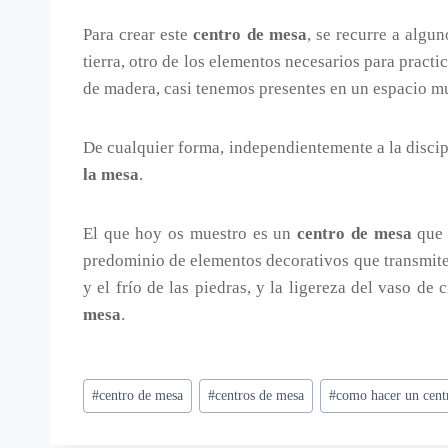
Para crear este
centro de mesa
, se recurre a algu
tierra, otro de los elementos necesarios para practi
de madera, casi tenemos presentes en un espacio 
De cualquier forma, independientemente a la discip
la mesa
.
El que hoy os muestro es un
centro de mesa
que 
predominio de elementos decorativos que transmite
y el frío de las piedras, y la ligereza del vaso de
mesa
.
Etiquetas
#
centro de mesa
#
centros de mesa
#
como hacer un cent
de
la