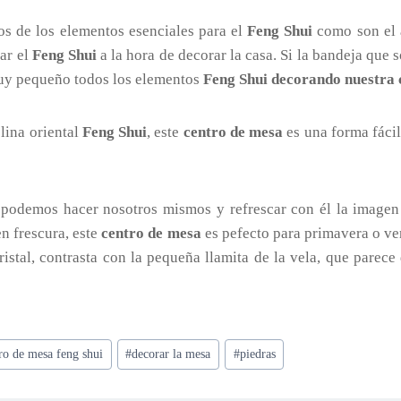
nos de los elementos esenciales para el
Feng Shui
como son el a
car el
Feng Shui
a la hora de decorar la casa. Si la bandeja que 
muy pequeño todos los elementos
Feng Shui decorando nuestra 
lina oriental
Feng Shui
, este
centro de mesa
es una forma fáci
podemos hacer nosotros mismos y refrescar con él la imagen
n frescura, este
centro de mesa
es pefecto para primavera o ver
 cristal, contrasta con la pequeña llamita de la vela, que parec
ro de mesa feng shui
#
decorar la mesa
#
piedras