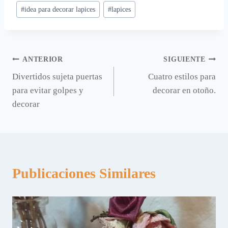
#
idea para decorar lapices
#
lapices
la
entrada:
Navegación
ANTERIOR
SIGUIENTE
Divertidos sujeta puertas
Cuatro estilos para
de
para evitar golpes y
decorar en otoño.
entradas
decorar
Publicaciones Similares