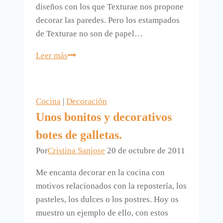
diseños con los que Texturae nos propone
decorar las paredes. Pero los estampados
de Texturae no son de papel…
Cuatro
Leer más
paredes
de
Texturae
Cocina
|
Decoración
que
Unos bonitos y decorativos
sabría
botes de galletas.
donde
poner
Por
Cristina Sanjose
20 de octubre de 2011
en
Me encanta decorar en la cocina con
casa.
motivos relacionados con la repostería, los
pasteles, los dulces o los postres. Hoy os
muestro un ejemplo de ello, con estos