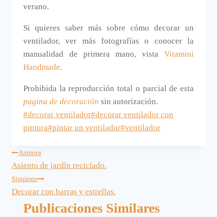
verano.
Si quieres saber más sobre cómo decorar un
ventilador, ver más fotografías o conocer la
manualidad de primera mano, vista
Vitamini
Handmade
.
Prohibida la reproducción total o parcial de esta
pagina de decoración
sin autorización.
Etiquetas
#
decorar ventilador
#
decorar ventilador con
de
pintura
#
pintar un ventilador
#
ventilador
la
Navegación
entrada:
Anterior
Asiento de jardín reciclado.
de
Siguiente
Decorar con barras y estrellas.
entradas
Publicaciones Similares