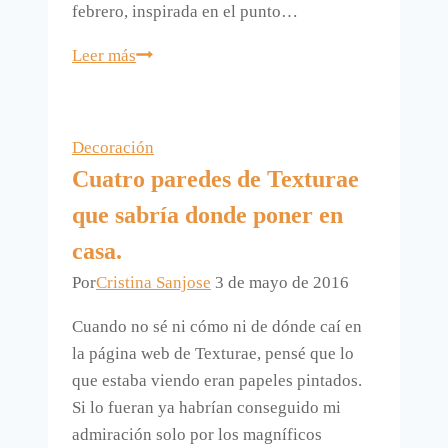
febrero, inspirada en el punto…
IKEA
Leer más
nos
propone
decorar
Decoración
con
Cuatro paredes de Texturae
punto
que sabría donde poner en
de
cruz
casa.
con
Por
Cristina Sanjose
3 de mayo de 2016
INBJUDANDE
Cuando no sé ni cómo ni de dónde caí en
la página web de Texturae, pensé que lo
que estaba viendo eran papeles pintados.
Si lo fueran ya habrían conseguido mi
admiración solo por los magníficos