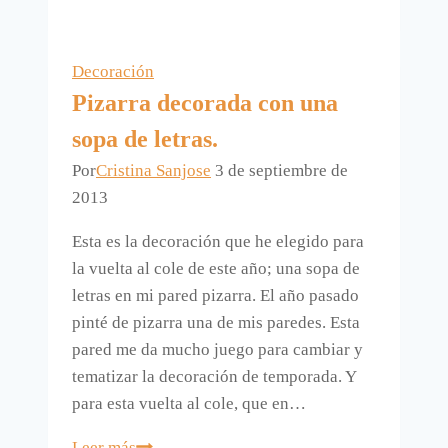
pintar
con
pistola
Decoración
Pizarra decorada con una
sopa de letras.
Por
Cristina Sanjose
3 de septiembre de
2013
Esta es la decoración que he elegido para
la vuelta al cole de este año; una sopa de
letras en mi pared pizarra. El año pasado
pinté de pizarra una de mis paredes. Esta
pared me da mucho juego para cambiar y
tematizar la decoración de temporada. Y
para esta vuelta al cole, que en…
Pizarra
Leer más