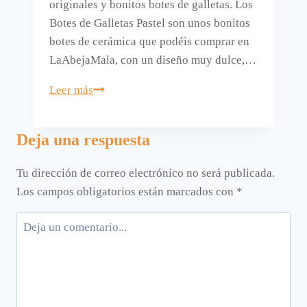
originales y bonitos botes de galletas. Los
Botes de Galletas Pastel son unos bonitos
botes de cerámica que podéis comprar en
LaAbejaMala, con un diseño muy dulce,…
Unos
Leer más
bonitos
y
Deja una respuesta
decorativos
botes
Tu dirección de correo electrónico no será publicada.
de
Los campos obligatorios están marcados con
*
galletas.