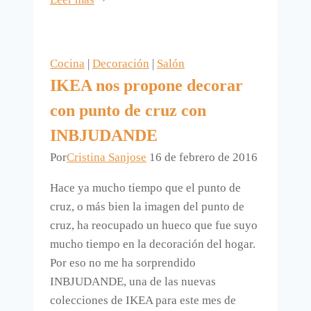
decorada
con
una
Cocina
|
Decoración
|
Salón
sopa
IKEA nos propone decorar
de
con punto de cruz con
letras.
INBJUDANDE
Por
Cristina Sanjose
16 de febrero de 2016
Hace ya mucho tiempo que el punto de
cruz, o más bien la imagen del punto de
cruz, ha reocupado un hueco que fue suyo
mucho tiempo en la decoración del hogar.
Por eso no me ha sorprendido
INBJUDANDE, una de las nuevas
colecciones de IKEA para este mes de