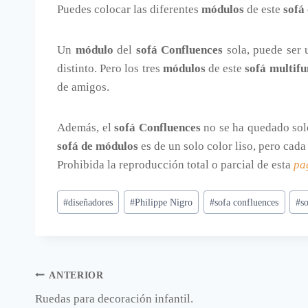
Puedes colocar las diferentes
módulos
de este
sofá
Un
módulo
del
sofá Confluences
sola, puede ser 
distinto. Pero los tres
módulos
de este
sofá multifu
de amigos.
Además, el
sofá Confluences
no se ha quedado sol
sofá de módulos
es de un solo color liso, pero cad
Prohibida la reproducción total o parcial de esta
pa
Etiquetas
#
diseñadores
#
Philippe Nigro
#
sofa confluences
#
s
de
la
entrada:
Navegación
ANTERIOR
Ruedas para decoración infantil.
de