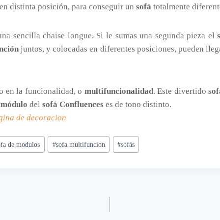
en distinta posición, para conseguir un
sofá
totalmente diferente
una sencilla chaise longue. Si le sumas una segunda pieza el
nción
juntos, y colocadas en diferentes posiciones, pueden lleg
o en la funcionalidad, o
multifuncionalidad
. Este divertido
sof
a
módulo
del
sofá Confluences
es de tono distinto.
gina de decoracion
ofa de modulos
#
sofa multifuncion
#
sofás