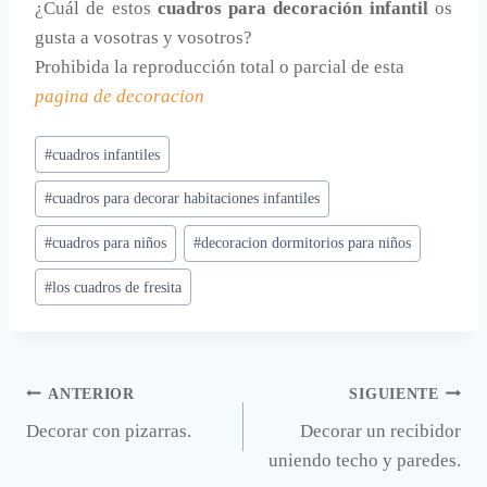
¿Cuál de estos
cuadros para decoración infantil
os
gusta a vosotras y vosotros?
Prohibida la reproducción total o parcial de esta
pagina de decoracion
Etiquetas
#
cuadros infantiles
de
#
cuadros para decorar habitaciones infantiles
la
entrada:
#
cuadros para niños
#
decoracion dormitorios para niños
#
los cuadros de fresita
Navegación
ANTERIOR
SIGUIENTE
Decorar con pizarras.
Decorar un recibidor
de
uniendo techo y paredes.