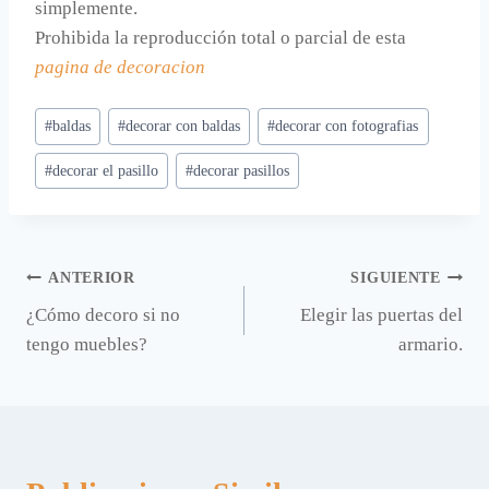
simplemente.
Prohibida la reproducción total o parcial de esta
pagina de decoracion
Etiquetas
#
baldas
#
decorar con baldas
#
decorar con fotografias
de
#
decorar el pasillo
#
decorar pasillos
la
entrada:
Navegación
ANTERIOR
SIGUIENTE
¿Cómo decoro si no
Elegir las puertas del
de
tengo muebles?
armario.
entradas