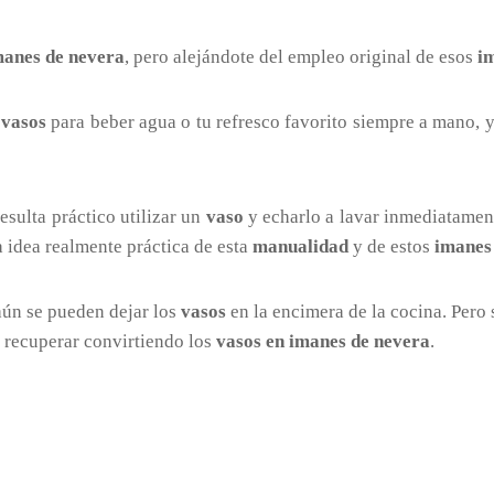
manes de nevera
, pero alejándote del empleo original de esos
i
s
vasos
para beber agua o tu refresco favorito siempre a mano, 
esulta práctico utilizar un
vaso
y echarlo a lavar inmediatament
a idea realmente práctica de esta
manualidad
y de estos
imanes
aún se pueden dejar los
vasos
en la encimera de la cocina. Pero
 recuperar convirtiendo los
vasos en imanes de nevera
.