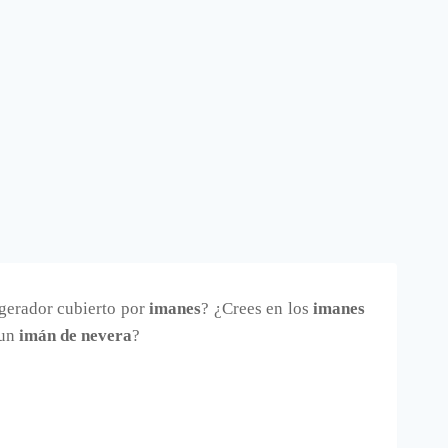
igerador cubierto por
imanes
? ¿Crees en los
imanes
 un
imán de nevera
?