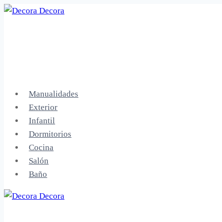
Saltar
al
contenido
Manualidades
Exterior
Infantil
Dormitorios
Cocina
Salón
Baño