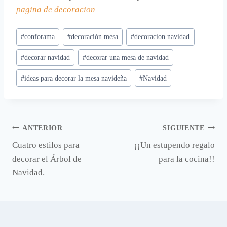
pagina de decoracion
Etiquetas
#
conforama
#
decoración mesa
#
decoracion navidad
de
#
decorar navidad
#
decorar una mesa de navidad
la
entrada:
#
ideas para decorar la mesa navideña
#
Navidad
Navegación
ANTERIOR
SIGUIENTE
Cuatro estilos para
¡¡Un estupendo regalo
de
decorar el Árbol de
para la cocina!!
entradas
Navidad.