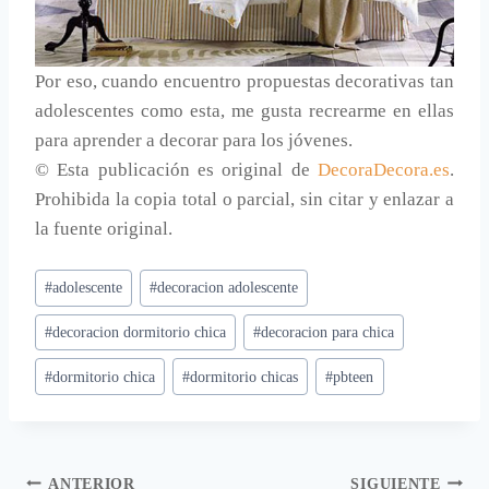
Por eso, cuando encuentro propuestas decorativas tan
adolescentes como esta, me gusta recrearme en ellas
para aprender a decorar para los jóvenes.
© Esta publicación es original de
DecoraDecora.es
.
Prohibida la copia total o parcial, sin citar y enlazar a
la fuente original.
Etiquetas
#
adolescente
#
decoracion adolescente
de
#
decoracion dormitorio chica
#
decoracion para chica
la
entrada:
#
dormitorio chica
#
dormitorio chicas
#
pbteen
ANTERIOR
SIGUIENTE