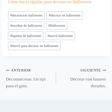
Cómo hacer lápidas para decorar en Halloween
Etiquetas
#
decoracion halloween
#
decorar en halloween
de
#
escobas de halloween
#
Halloween
la
entrada:
#
lapidas de halloween
#
movil halloween
#
movil para decorar en halloween
Navegación
ANTERIOR
SIGUIENTE
Decomascotas. Un tipi
Decorar con lunares
de
para el gato.
dorados.
entradas