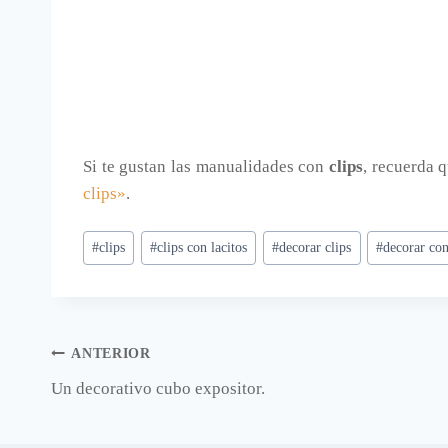
Si te gustan las manualidades con
clips
, recuerda 
clips»
.
Etiquetas
#
clips
#
clips con lacitos
#
decorar clips
#
decorar con
de
la
entrada:
Navegación
ANTERIOR
Un decorativo cubo expositor.
de
entradas