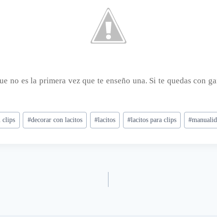
que no es la primera vez que te enseño una. Si te quedas con g
 clips
#
decorar con lacitos
#
lacitos
#
lacitos para clips
#
manualid