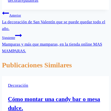
la
decorar
#
palabras
entrada:
Navegación
Anterior
La decoración de San Valentín que se puede quedar todo el
de
año.
entradas
Siguiente
Mamparas y más que mamparas, en la tienda online MAS
MAMPARAS.
Publicaciones Similares
Decoración
Cómo montar una candy bar o mesa
dulce.