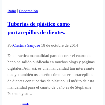
tus
Baño
|
Decoración
adornos
para
Tuberías de plástico como
el
árbol.
portacepillos de dientes.
Por
Cristina Sanjose
18 de octubre de 2014
Esta práctica manualidad para decorar el cuarto de
baño ha salido publicada en muchos blogs y páginas
digitales. Aún así, es una manualidad tan interesante
que yo también os enseño cómo hacer portacepillos
de dientes con tuberías de plástico. El mérito de esta
manualidad para el cuarto de baño es de Stephanie
Paxman y su…
Tuberías