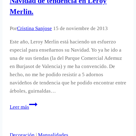
Navidad de tendencia en Leroy
mesa
dulce.
Merlin.
Por
Cristina Sanjose
15 de noviembre de 2013
Este año, Leroy Merlin está haciendo un esfuerzo
especial para enseñarnos su Navidad. Yo ya he ido a
una de sus tiendas (la del Parque Comercial Ademuz
en Burjasot de Valencia) y me ha convencido. De
hecho, no me he podido resistir a 5 adornos
navideños de tendencia que he podido encontrar entre
árboles, guirnaldas…
Navidad
Leer más
de
tendencia
en
Decoración
|
Manualidades