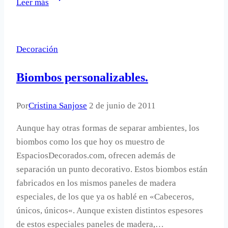
Leer más
de
plástico
como
Decoración
portacepillos
de
Biombos personalizables.
dientes.
Por
Cristina Sanjose
2 de junio de 2011
Aunque hay otras formas de separar ambientes, los
biombos como los que hoy os muestro de
EspaciosDecorados.com, ofrecen además de
separación un punto decorativo. Estos biombos están
fabricados en los mismos paneles de madera
especiales, de los que ya os hablé en «Cabeceros,
únicos, únicos«. Aunque existen distintos espesores
de estos especiales paneles de madera,…