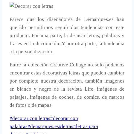
Parece que los diseñadores de Demarques.es han
querido permitirnos seguir dos tendencias con este
producto. Por una parte, la de usar letras, palabras y
frases en la decoración. Y por otra parte, la tendencia
a la personalización.
Entre la colección Creative Collage no solo podemos
encontrar estas decorativas letras que pueden cambiar
por completo nuestra decoración, también imágenes
en blanco y negro de la revista Life, imágenes de
paisajes, imágenes de coches, de comics, de marcos
de fotos o de mapas.
Etiquetas
#
decorar con letras
#
decorar con
de
palabras
#
demarques.es
#
letras
#
letras para