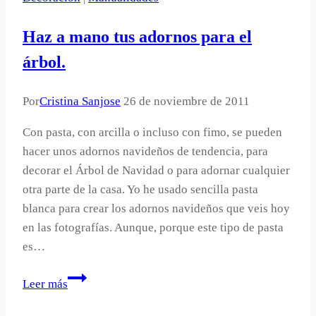
Leroy
Merlin.
Haz a mano tus adornos para el
árbol.
Por
Cristina Sanjose
26 de noviembre de 2011
Con pasta, con arcilla o incluso con fimo, se pueden
hacer unos adornos navideños de tendencia, para
decorar el Árbol de Navidad o para adornar cualquier
otra parte de la casa. Yo he usado sencilla pasta
blanca para crear los adornos navideños que veis hoy
en las fotografías. Aunque, porque este tipo de pasta
es…
Haz
Leer más
a
mano