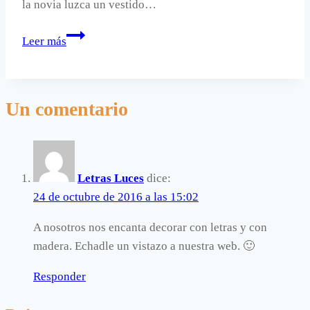
la novia luzca un vestido…
Muñecos
Leer más
de
novios
hechos
Un comentario
con
nubes
Letras Luces
dice:
24 de octubre de 2016 a las 15:02
A nosotros nos encanta decorar con letras y con
madera. Echadle un vistazo a nuestra web. 🙂
Responder