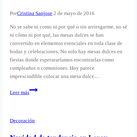
Por
Cristina Sanjose
2 de mayo de 2016
No se sabe ni como ni por qué o sin arriesgarme, no sé
ni cómo ni por qué, las mesas dulces se han
convertido en elementos esenciales en toda clase de
bodas y celebraciones. No solo hay mesas dulces en
fiestas donde esperararíamos encontrarlas como
cumpleaños o comuniones. Hoy parece
imprescindible colocar una mesa dulce…
Cómo
Leer más
montar
una
candy
Decoración
bar
o