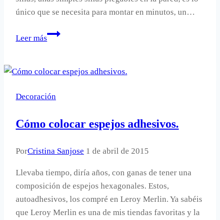
único que se necesita para montar en minutos, un…
Un
Leer más
vestidor
rápido,
fácil
y
Decoración
barato
con
Cómo colocar espejos adhesivos.
sillas.
Por
Cristina Sanjose
1 de abril de 2015
Llevaba tiempo, diría años, con ganas de tener una
composición de espejos hexagonales. Estos,
autoadhesivos, los compré en Leroy Merlin. Ya sabéis
que Leroy Merlin es una de mis tiendas favoritas y la