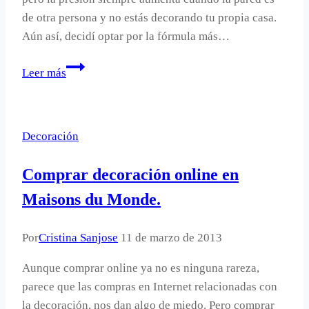
de otra persona y no estás decorando tu propia casa.
Aún así, decidí optar por la fórmula más…
Una
Leer más
pared
rosa
con
Decoración
lunares
blancos.
Comprar decoración online en
Maisons du Monde.
Por
Cristina Sanjose
11 de marzo de 2013
Aunque comprar online ya no es ninguna rareza,
parece que las compras en Internet relacionadas con
la decoración, nos dan algo de miedo. Pero comprar