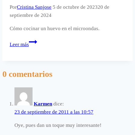
Por
Cristina Sanjose
5 de octubre de 2023
20 de
septiembre de 2024
Cómo cocinar un huevo en el microondas.
Cómo
Leer más
cocinar
un
huevo
0 comentarios
en
el
microondas
Karmen
dice:
23 de septiembre de 2011 a las 10:57
Oye, pues dan un toque muy interesante!