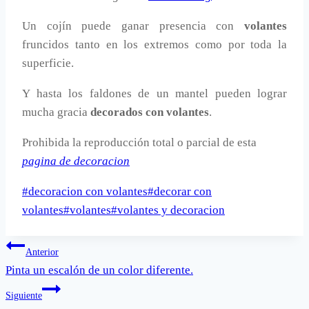
Un cojín puede ganar presencia con
volantes
fruncidos tanto en los extremos como por toda la
superficie.
Y hasta los faldones de un mantel pueden lograr
mucha gracia
decorados con volantes
.
Prohibida la reproducción total o parcial de esta
pagina de decoracion
Etiquetas
#
decoracion con volantes
#
decorar con
de
volantes
#
volantes
#
volantes y decoracion
la
Navegación
entrada:
Anterior
Pinta un escalón de un color diferente.
de
Siguiente
entradas