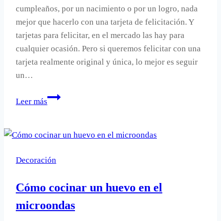
cumpleaños, por un nacimiento o por un logro, nada
mejor que hacerlo con una tarjeta de felicitación. Y
tarjetas para felicitar, en el mercado las hay para
cualquier ocasión. Pero si queremos felicitar con una
tarjeta realmente original y única, lo mejor es seguir
un…
Tutorial
Leer más
para
hacer
una
tarjeta
Decoración
de
felicitacion
Cómo cocinar un huevo en el
con
corazón.
microondas