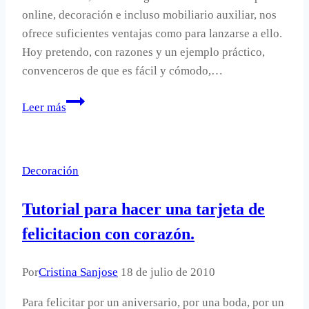
online, decoración e incluso mobiliario auxiliar, nos
ofrece suficientes ventajas como para lanzarse a ello.
Hoy pretendo, con razones y un ejemplo práctico,
convenceros de que es fácil y cómodo,…
Comprar
Leer más
decoración
online
en
Decoración
Maisons
du
Tutorial para hacer una tarjeta de
Monde.
felicitacion con corazón.
Por
Cristina Sanjose
18 de julio de 2010
Para felicitar por un aniversario, por una boda, por un