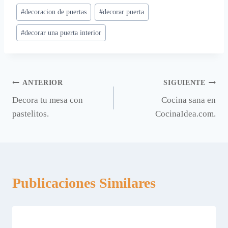
Etiquetas
#
decoracion de puertas
#
decorar puerta
de
#
decorar una puerta interior
la
entrada:
Navegación
ANTERIOR
SIGUIENTE
Decora tu mesa con
Cocina sana en
de
pastelitos.
CocinaIdea.com.
entradas
Publicaciones Similares