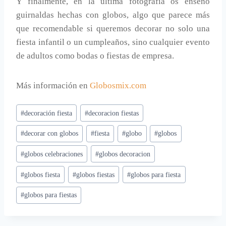
Y finalmente, en la última fotografía os enseño
guirnaldas hechas con globos, algo que parece más
que recomendable si queremos decorar no solo una
fiesta infantil o un cumpleaños, sino cualquier evento
de adultos como bodas o fiestas de empresa.
Más información en
Globosmix.com
Etiquetas
#
decoración fiesta
#
decoracion fiestas
de
#
decorar con globos
#
fiesta
#
globo
#
globos
la
entrada:
#
globos celebraciones
#
globos decoracion
#
globos fiesta
#
globos fiestas
#
globos para fiesta
#
globos para fiestas