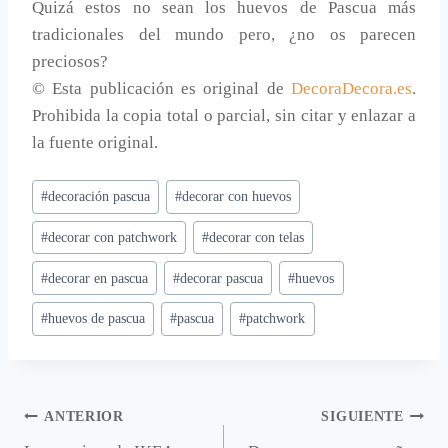
Quizá estos no sean los huevos de Pascua más
tradicionales del mundo pero, ¿no os parecen
preciosos?
© Esta publicación es original de
DecoraDecora.es
.
Prohibida la copia total o parcial, sin citar y enlazar a
la fuente original.
Etiquetas
#
decoración pascua
#
decorar con huevos
de
#
decorar con patchwork
#
decorar con telas
la
entrada:
#
decorar en pascua
#
decorar pascua
#
huevos
#
huevos de pascua
#
pascua
#
patchwork
Navegación
ANTERIOR
SIGUIENTE