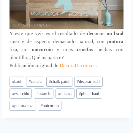
Y este que veis es el resultado de
decorar un baúl
soso y de aspecto demasiado natural, con
pintura
tiza, un
unicornio
y unas
cenefas
hechas con
plantilla. ¿Qué os parece?
Publicación original de
DecoraDecora.es
.
Etiquetas
#
baúl
#
cenefa
#
chalk paint
#
decorar baúl
de
#
estarcido
#
estarcir
#
micasa
#
pintar baúl
la
entrada:
#
pintura tiza
#
unicornio