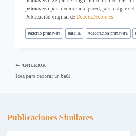
primavera
. Se puede colgar en cualquier puerta 
primavera
para decorar una pared, para colgar del 
Publicación original de
DecoraDecora.es
.
Etiquetas
#
adorno primavera
#
arcilla
#
decoración primavera
de
la
entrada:
Navegación
ANTERIOR
Idea para decorar un baúl.
de
entradas
Publicaciones Similares