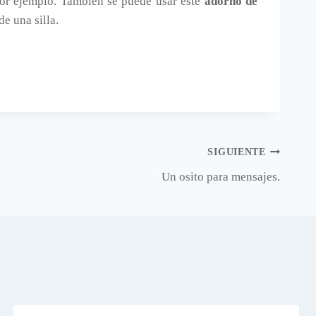
 por ejemplo. También se puede usar este
adorno de
e una silla.
SIGUIENTE
Un osito para mensajes.