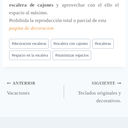
escalera de cajones
y aprovechar con el ello el
espacio al máximo.
Prohibida la reproducción total o parcial de esta
pagina de decoracion
Etiquetas
#
decoracion escaleras
#
escalera con cajones
#
escaleras
de
#
espacio en la escalera
#
maximizar espacios
la
entrada:
Navegación
ANTERIOR
SIGUIENTE
Vacaciones
Teclados originales y
de
decorativos.
entradas