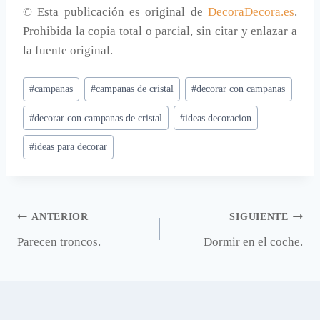
© Esta publicación es original de
DecoraDecora.es
.
Prohibida la copia total o parcial, sin citar y enlazar a
la fuente original.
Etiquetas
#
campanas
#
campanas de cristal
#
decorar con campanas
de
#
decorar con campanas de cristal
#
ideas decoracion
la
entrada:
#
ideas para decorar
Navegación
ANTERIOR
SIGUIENTE
Parecen troncos.
Dormir en el coche.
de
entradas