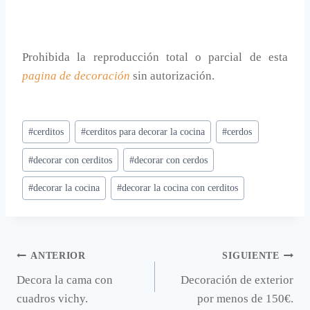
Prohibida la reproducción total o parcial de esta
pagina de decoración
sin autorización.
Etiquetas
#
cerditos
#
cerditos para decorar la cocina
#
cerdos
de
#
decorar con cerditos
#
decorar con cerdos
la
entrada:
#
decorar la cocina
#
decorar la cocina con cerditos
Navegación
ANTERIOR
SIGUIENTE
Decora la cama con
Decoración de exterior
de
cuadros vichy.
por menos de 150€.