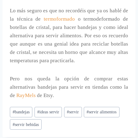
Lo más seguro es que no recordéis que ya os hablé de
la técnica de
termoformado
o termodeformado de
botellas de cristal, para hacer bandejas y como ideal
alternativa para servir alimentos. Por eso os recuerdo
que aunque es una genial idea para reciclar botellas
de cristal, se necesita un horno que alcance muy altas
temperaturas para practicarla.
Pero nos queda la opción de comprar estas
alternativas bandejas para servir en tiendas como la
de
RayMels
de Etsy.
Etiquetas
#
bandejas
#
ideas servir
#
servir
#
servir alimentos
de
#
servir bebidas
la
entrada: