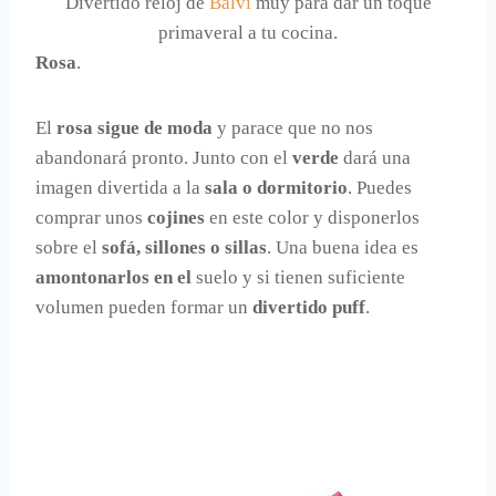
Divertido reloj de
Balvi
muy para dar un toque
primaveral a tu cocina.
Rosa
.
El
rosa sigue de moda
y parace que no nos
abandonará pronto. Junto con el
verde
dará una
imagen divertida a la
sala o dormitorio
. Puedes
comprar unos
cojines
en este color y disponerlos
sobre el
sofá, sillones o sillas
. Una buena idea es
amontonarlos en el
suelo y si tienen suficiente
volumen pueden formar un
divertido puff
.