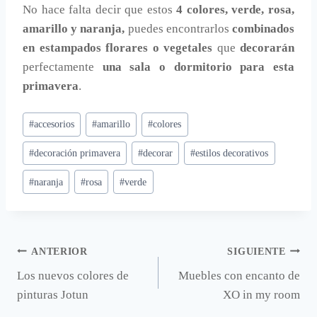
No hace falta decir que estos
4 colores, verde, rosa,
amarillo y naranja,
puedes encontrarlos
combinados
en estampados florares o vegetales
que
decorarán
perfectamente
una sala o dormitorio para esta
primavera
.
Etiquetas
#
accesorios
#
amarillo
#
colores
de
#
decoración primavera
#
decorar
#
estilos decorativos
la
entrada:
#
naranja
#
rosa
#
verde
Navegación
ANTERIOR
SIGUIENTE
Los nuevos colores de
Muebles con encanto de
de
pinturas Jotun
XO in my room
entradas