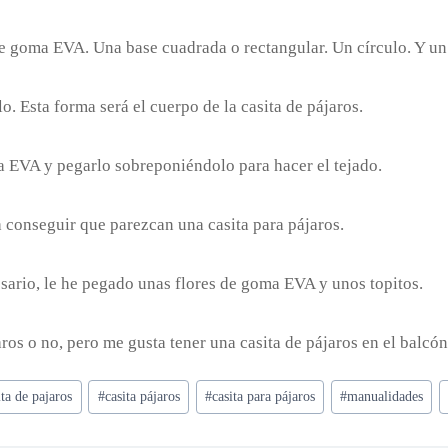
de goma EVA. Una base cuadrada o rectangular. Un círculo. Y un
 Esta forma será el cuerpo de la casita de pájaros.
a EVA y pegarlo sobreponiéndolo para hacer el tejado.
a conseguir que parezcan una casita para pájaros.
esario, le he pegado unas flores de goma EVA y unos topitos.
aros o no, pero me gusta tener una casita de pájaros en el balcón
ita de pajaros
#
casita pájaros
#
casita para pájaros
#
manualidades