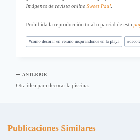
Imágenes de revista online
Sweet Paul
.
Prohibida la reproducción total o parcial de esta
pa
Etiquetas
#
como decorar en verano inspirandonos en la playa
#
decor
de
la
entrada:
Navegación
ANTERIOR
Otra idea para decorar la piscina.
de
entradas
Publicaciones Similares