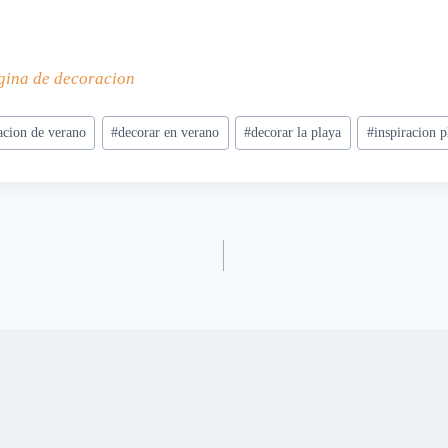
gina de decoracion
acion de verano
#
decorar en verano
#
decorar la playa
#
inspiracion p