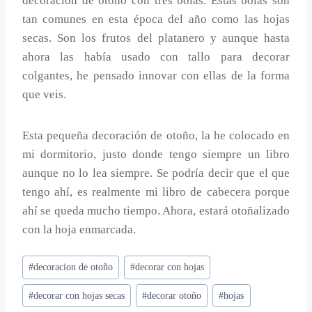
decoración de otoño con tres bolas. Estas bolas son
tan comunes en esta época del año como las hojas
secas. Son los frutos del platanero y aunque hasta
ahora las había usado con tallo para decorar
colgantes, he pensado innovar con ellas de la forma
que veis.
Esta pequeña decoración de otoño, la he colocado en
mi dormitorio, justo donde tengo siempre un libro
aunque no lo lea siempre. Se podría decir que el que
tengo ahí, es realmente mi libro de cabecera porque
ahí se queda mucho tiempo. Ahora, estará otoñalizado
con la hoja enmarcada.
Etiquetas
#
decoracion de otoño
#
decorar con hojas
de
#
decorar con hojas secas
#
decorar otoño
#
hojas
la