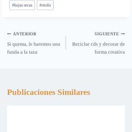
entrada:
#
hojas secas
#
otoño
Navegación
ANTERIOR
SIGUIENTE
Si quema, le haremos una
Reciclar cds y decorar de
de
funda a la taza
forma creativa
entradas
Publicaciones Similares