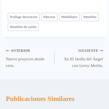
Etiquetas
#
collage decoracion
#
decorar
#
mobiliario
#
muebles
de
#
muebles de cartón
la
entrada:
Navegación
ANTERIOR
SIGUIENTE
Nuevo proyecto desde
En El Jardín del Ángel
de
cero.
con Leroy Merlin.
entradas
Publicaciones Similares