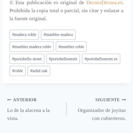
© Esta publicación es original de
DecoraDecora.es
.
Prohibida la copia total o parcial, sin citar y enlazar a
la fuente original.
Etiquetas
#
madera roble
#
muebles madera
de
#
muebles madera roble
#
muebles roble
la
entrada:
#
portobello street
#
portobellostreet
#
portobellostreet.es
#
roble
#
solid oak
Navegación
ANTERIOR
SIGUIENTE
Lo de la alacena a la
Organizador de joyitas
de
vista.
con cubierteros.
entradas