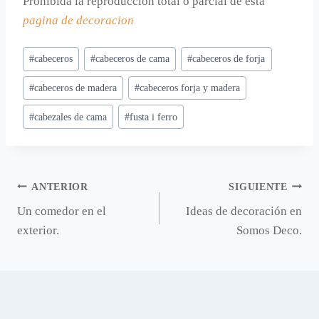
Prohibida la reproducción total o parcial de esta
pagina de decoracion
Etiquetas
#
cabeceros
#
cabeceros de cama
#
cabeceros de forja
de
#
cabeceros de madera
#
cabeceros forja y madera
la
entrada:
#
cabezales de cama
#
fusta i ferro
Navegación
ANTERIOR
SIGUIENTE
Un comedor en el
Ideas de decoración en
de
exterior.
Somos Deco.
entradas