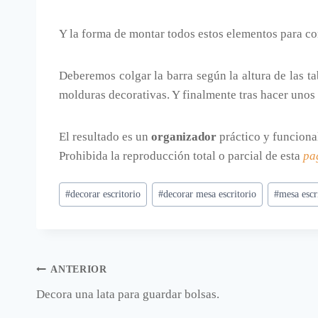
Y la forma de montar todos estos elementos para c
Deberemos colgar la barra según la altura de las t
molduras decorativas. Y finalmente tras hacer unos a
El resultado es un
organizador
práctico y funciona
Prohibida la reproducción total o parcial de esta
pa
Etiquetas
#
decorar escritorio
#
decorar mesa escritorio
#
mesa escr
de
la
entrada:
Navegación
ANTERIOR
Decora una lata para guardar bolsas.
de