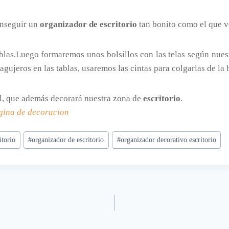
onseguir un
organizador de escritorio
tan bonito como el que ve
ablas.Luego formaremos unos bolsillos con las telas según nue
gujeros en las tablas, usaremos las cintas para colgarlas de la 
l, que además decorará nuestra zona de
escritorio
.
gina de decoracion
itorio
#
organizador de escritorio
#
organizador decorativo escritorio