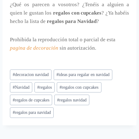
¿Qué os parecen a vosotros? ¿Tenéis a alguien a
quien le gustan los
regalos con cupcakes
? ¿Ya habéis
hecho la lista de
regalos para Navidad
?
Prohibida la reproducción total o parcial de esta
pagina de decoración
sin autorización.
Etiquetas
#
decoracion navidad
#
ideas para regalar en navidad
de
#
Navidad
#
regalos
#
regalos con cupcakes
la
entrada:
#
regalos de cupcakes
#
regalos navidad
#
regalos para navidad